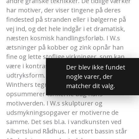
andre grafiske teknikker. De tidlige værker
har motiver, der viser tingene på deres
findested på stranden eller i bølgerne på
vej ind, og det hele indgår i et dramatisk,
næsten kosmisk handlingsforløb. I W.s
ætsninger på kobber og zink opnår han
fine og lette stoflige virkninger, som kan
være i kontrast til hans øvrige
Der blev ikke fundet
udtryksform. Klaus Rifbjergs digte til Poul
nogle varer, der
Winthers tegninger i bogen Stranden
matcher dit valg.
opsummerer tankerne bag hans
motivverden. I W.s skulpturer og
udsmykningsopgaver er motiverne de
samme. Det ses bl.a. i vandkunsten ved
Albertslund Rådhus. I et stort bassin står