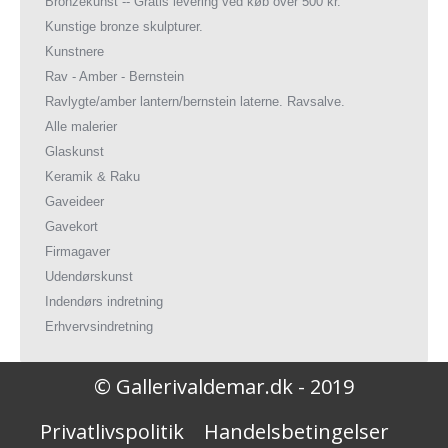
Bronzekunst -- Gratis levering ved køb over 500 kr.
Kunstige bronze skulpturer.
Kunstnere
Rav - Amber - Bernstein
Ravlygte/amber lantern/bernstein laterne. Ravsalve.
Alle malerier
Glaskunst
Keramik & Raku
Gaveideer
Gavekort
Firmagaver
Udendørskunst
Indendørs indretning
Erhvervsindretning
© Gallerivaldemar.dk - 2019
Privatlivspolitik
Handelsbetingelser