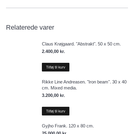
100
cm.
Solgt.
Relaterede varer
antal
Claus Krøjgaard. "Abstrakt". 50 x 50 cm.
2.400,00
kr.
Tilføj til kurv
Rikke Line Andreasen. "Iron beam". 30 x 40
cm. Mixed media.
3.200,00
kr.
Tilføj til kurv
Gyjho Frank. 120 x 80 cm.
25.000,00
kr.