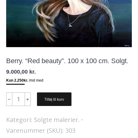
Berry. “Red beauty”. 100 x 100 cm. Solgt.
9.000,00
kr.
Berry.
﹣
﹢
Tilføj til kurv
"Red
beauty".
Kategori:
Solgte malerier.
100
Varenummer (SKU):
303
x