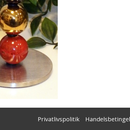
antal
Privatlivspolitik
Handelsbetingel