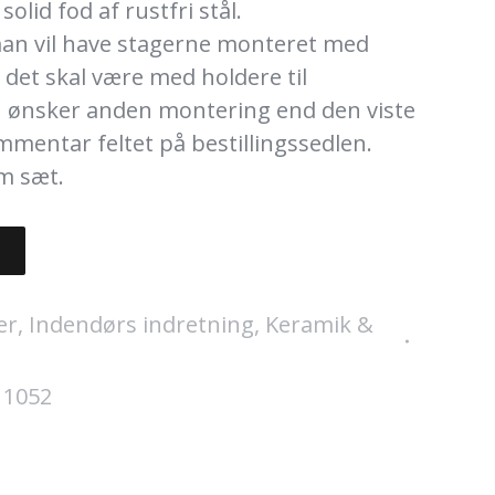
olid fod af rustfri stål.
man vil have stagerne monteret med
r det skal være med holdere til
n ønsker anden montering end den viste
ommentar feltet på bestillingssedlen.
m sæt.
er
,
Indendørs indretning
,
Keramik &
:
1052