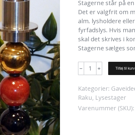
Stagerne står på en s
Det er valgfrit om 
alm. lysholdere elle
fyrfadslys. Hvis ma
skal det skrives i k
Stagerne sælges so
Designer
﹣
﹢
Tilføj til kurv
lysestager.
Stor
Kategorier:
Gaveide
23
Raku
,
Lysestager
cm.
Varenummer (SKU)
Lille
20
cm.