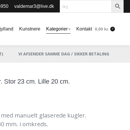
6950
valdemar3@live.dk
jylland
Kunstnere
Kategorier
Kontakt
0,00
kr.
0
jylland
Kunstnere
Kategorier
Kontakt
0,00
kr.
0
T)
VI AFSENDER SAMME DAG / SIKKER BETALING
. Stor 23 cm. Lille 20 cm.
 med manuelt glaserede kugler.
30 mm. i omkreds.