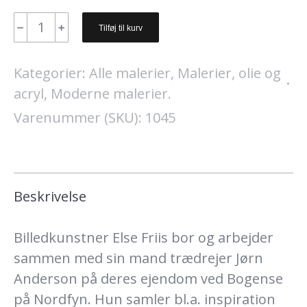
Else
﹣
﹢
Tilføj til kurv
Friis.
"Ansigt".
Kategorier:
Alle malerier
,
Malerier, olie og
40
acryl
,
Moderne malerier.
x
Varenummer (SKU):
1045
50
cm.
antal
Beskrivelse
Billedkunstner Else Friis bor og arbejder
sammen med sin mand trædrejer Jørn
Anderson på deres ejendom ved Bogense
på Nordfyn. Hun samler bl.a. inspiration