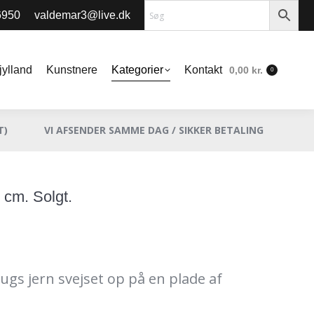
6950
valdemar3@live.dk
jylland
Kunstnere
Kategorier
Kontakt
0,00
kr.
0
jylland
Kunstnere
Kategorier
Kontakt
0,00
kr.
0
T)
VI AFSENDER SAMME DAG / SIKKER BETALING
 cm. Solgt.
ugs jern svejset op på en plade af