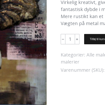
Virkelig kreativt, gi
fantastisk dybde i m
Mere rustikt kan et 
Vægten på metal male
"Elefant".
﹣
﹢
Tilføj til kurv
100
x
Kategorier:
Alle mal
100
malerier
cm.
Varenummer (SKU)
Solgt.
antal