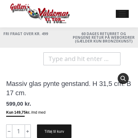
FRI FRAGT OVER KR. 499
60 DAGES RETURRET OG
PENGENE RETUR PÅ WEBORDRER
(GÆLDER KUN BRONZEKUNST)
Search:
Massiv glas pynte genstand. H 31,5 cm. B
17 cm.
599,00
kr.
Massiv
﹣
﹢
Tilføj til kurv
glas