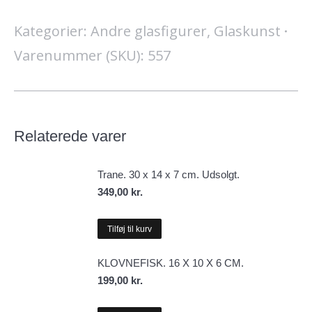
pynte
Kategorier:
Andre glasfigurer
,
Glaskunst
genstand.
Varenummer (SKU):
557
H
31,5
cm.
B
Relaterede varer
17
cm.
Trane. 30 x 14 x 7 cm. Udsolgt.
antal
349,00
kr.
Tilføj til kurv
KLOVNEFISK. 16 X 10 X 6 CM.
199,00
kr.