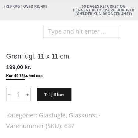
FRI FRAGT OVER KR. 499
60 DAGES RETURRET OG
PENGENE RETUR PÅ WEBORDRER
(GÆLDER KUN BRONZEKUNST)
Search:
Grøn fugl. 11 x 11 cm.
199,00
kr.
Grøn
﹣
﹢
Tilføj til kurv
fugl.
11
Kategorier:
Glasfugle
,
Glaskunst
x
Varenummer (SKU):
637
11