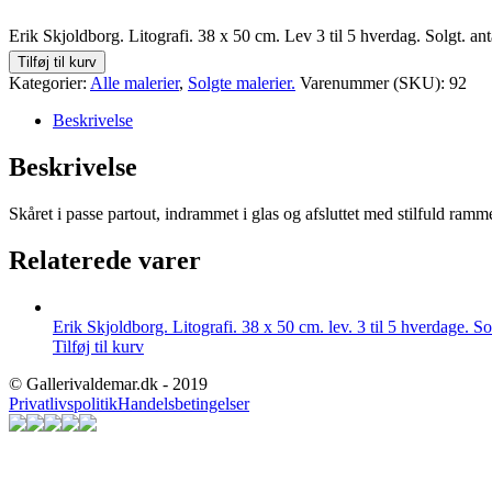
Erik Skjoldborg. Litografi. 38 x 50 cm. Lev 3 til 5 hverdag. Solgt. ant
Tilføj til kurv
Kategorier:
Alle malerier
,
Solgte malerier.
Varenummer (SKU):
92
Beskrivelse
Beskrivelse
Skåret i passe partout, indrammet i glas og afsluttet med stilfuld ramm
Relaterede varer
Erik Skjoldborg. Litografi. 38 x 50 cm. lev. 3 til 5 hverdage. So
Tilføj til kurv
© Gallerivaldemar.dk - 2019
Privatlivspolitik
Handelsbetingelser