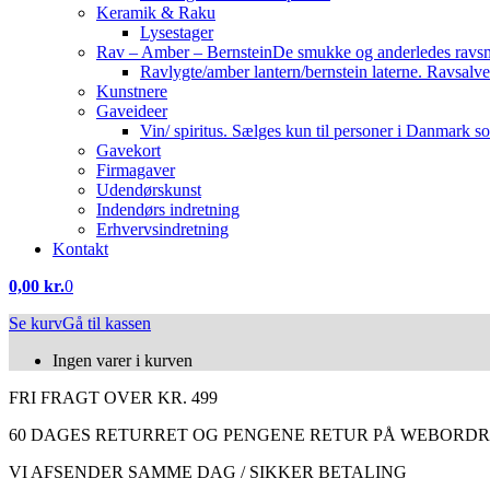
Keramik & Raku
Lysestager
Rav – Amber – Bernstein
De smukke og anderledes ravsmy
Ravlygte/amber lantern/bernstein laterne. Ravsalve
Kunstnere
Gaveideer
Vin/ spiritus. Sælges kun til personer i Danmark so
Gavekort
Firmagaver
Udendørskunst
Indendørs indretning
Erhvervsindretning
Kontakt
0,00
kr.
0
Se kurv
Gå til kassen
Ingen varer i kurven
FRI FRAGT OVER KR. 499
60 DAGES RETURRET OG PENGENE RETUR PÅ WEBORD
VI AFSENDER SAMME DAG / SIKKER BETALING