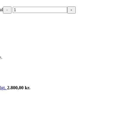
al
﹣
﹢
e.
lgt.
2.800,00
kr.