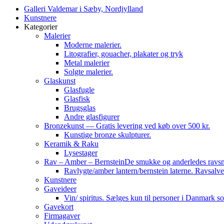
Galleri Valdemar i Sæby, Nordjylland
Kunstnere
Kategorier
Malerier
Moderne malerier.
Litografier, gouacher, plakater og tryk
Metal malerier
Solgte malerier.
Glaskunst
Glasfugle
Glasfisk
Brugsglas
Andre glasfigurer
Bronzekunst — Gratis levering ved køb over 500 kr.
Kunstige bronze skulpturer.
Keramik & Raku
Lysestager
Rav – Amber – Bernstein
De smukke og anderledes ravsmy
Ravlygte/amber lantern/bernstein laterne. Ravsalve
Kunstnere
Gaveideer
Vin/ spiritus. Sælges kun til personer i Danmark so
Gavekort
Firmagaver