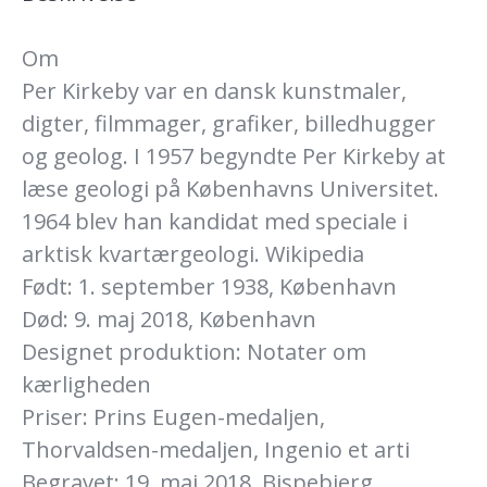
til
5
Om
hverdage.
Per Kirkeby var en dansk kunstmaler,
antal
digter, filmmager, grafiker, billedhugger
og geolog. I 1957 begyndte Per Kirkeby at
læse geologi på Københavns Universitet.
1964 blev han kandidat med speciale i
arktisk kvartærgeologi. Wikipedia
Født: 1. september 1938, København
Død: 9. maj 2018, København
Designet produktion: Notater om
kærligheden
Priser: Prins Eugen-medaljen,
Thorvaldsen-medaljen, Ingenio et arti
Begravet: 19. maj 2018, Bispebjerg