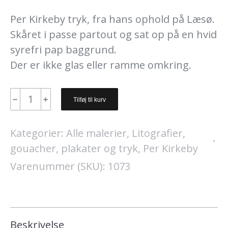
Per Kirkeby tryk, fra hans ophold på Læsø.
Skåret i passe partout og sat op på en hvid
syrefri pap baggrund.
Der er ikke glas eller ramme omkring.
Per
﹣
﹢
Tilføj til kurv
Kirkeby.
Tryk/Læsø.
Kategorier:
Alle malerier
,
Litografier,
62
gouacher, plakater og tryk
,
Per Kirkeby
x
Varenummer (SKU):
1073
79
cm.
Lev.
3
Beskrivelse