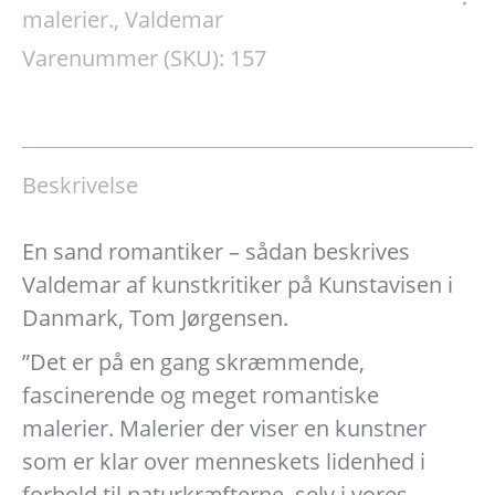
falls":
malerier.
,
Valdemar
130
Varenummer (SKU):
157
x
70
cm.
Solgt.
Beskrivelse
antal
En sand romantiker – sådan beskrives
Valdemar af kunstkritiker på Kunstavisen i
Danmark, Tom Jørgensen.
”Det er på en gang skræmmende,
fascinerende og meget romantiske
malerier. Malerier der viser en kunstner
som er klar over menneskets lidenhed i
forhold til naturkræfterne, selv i vores