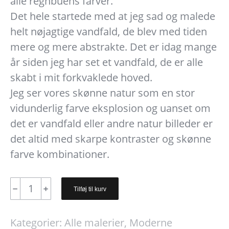
alle regnbuens farver.
Det hele startede med at jeg sad og malede
helt nøjagtige vandfald, de blev med tiden
mere og mere abstrakte. Det er idag mange
år siden jeg har set et vandfald, de er alle
skabt i mit forkvaklede hoved.
Jeg ser vores skønne natur som en stor
vidunderlig farve eksplosion og uanset om
det er vandfald eller andre natur billeder er
det altid med skarpe kontraster og skønne
farve kombinationer.
Valdemar.
﹣
﹢
Tilføj til kurv
"Around
the
Kategorier:
Alle malerier
,
Moderne