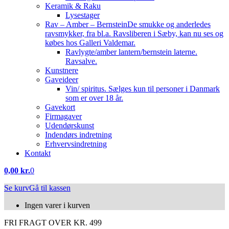
Keramik & Raku
Lysestager
Rav – Amber – Bernstein
De smukke og anderledes
ravsmykker, fra bl.a. Ravsliberen i Sæby, kan nu ses og
købes hos Galleri Valdemar.
Ravlygte/amber lantern/bernstein laterne.
Ravsalve.
Kunstnere
Gaveideer
Vin/ spiritus. Sælges kun til personer i Danmark
som er over 18 år.
Gavekort
Firmagaver
Udendørskunst
Indendørs indretning
Erhvervsindretning
Kontakt
0,00
kr.
0
Se kurv
Gå til kassen
Ingen varer i kurven
FRI FRAGT OVER KR. 499