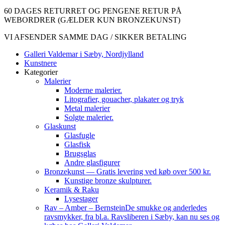
60 DAGES RETURRET OG PENGENE RETUR PÅ
WEBORDRER
(GÆLDER KUN BRONZEKUNST)
VI AFSENDER SAMME DAG / SIKKER BETALING
Galleri Valdemar i Sæby, Nordjylland
Kunstnere
Kategorier
Malerier
Moderne malerier.
Litografier, gouacher, plakater og tryk
Metal malerier
Solgte malerier.
Glaskunst
Glasfugle
Glasfisk
Brugsglas
Andre glasfigurer
Bronzekunst — Gratis levering ved køb over 500 kr.
Kunstige bronze skulpturer.
Keramik & Raku
Lysestager
Rav – Amber – Bernstein
De smukke og anderledes
ravsmykker, fra bl.a. Ravsliberen i Sæby, kan nu ses og