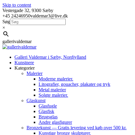
Skip to content
Vestergade 32, 9300 Sæby
+45 24246950
valdemar3@live.dk
Søg
×
gallerivaldemar
Galleri Valdemar i Sæby, Nordjylland
Kunstnere
Kategorier
Malerier
Moderne malerier.
Litografier, gouacher, plakater og tryk
Metal malerier
Solgte malerier.
Glaskunst
Glasfugle
Glasfisk
Brugsglas
Andre glasfigurer
Bronzekunst — Gratis levering ved køb over 500 kr.
Kunstige bronze skulpturer.