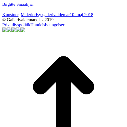
Birgitte Smaakjær
Kunstner
,
Malerier
By
gallerivaldemar
10. maj 2018
© Gallerivaldemar.dk - 2019
Privatlivspolitik
Handelsbetingelser