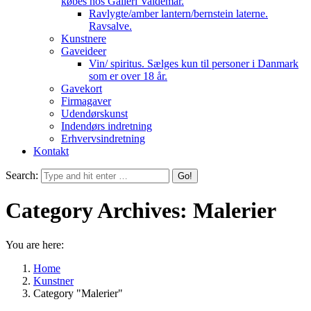
købes hos Galleri Valdemar.
Ravlygte/amber lantern/bernstein laterne.
Ravsalve.
Kunstnere
Gaveideer
Vin/ spiritus. Sælges kun til personer i Danmark
som er over 18 år.
Gavekort
Firmagaver
Udendørskunst
Indendørs indretning
Erhvervsindretning
Kontakt
Search:
Category Archives:
Malerier
You are here:
Home
Kunstner
Category "Malerier"